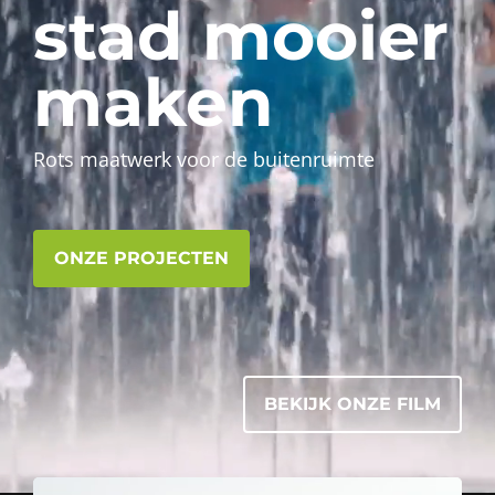
stad mooier
maken
Rots maatwerk voor de buitenruimte
ONZE PROJECTEN
BEKIJK ONZE FILM