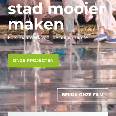
stad mooier
maken
Rots maatwerk voor de buitenruimte
ONZE PROJECTEN
BEKIJK ONZE FILM