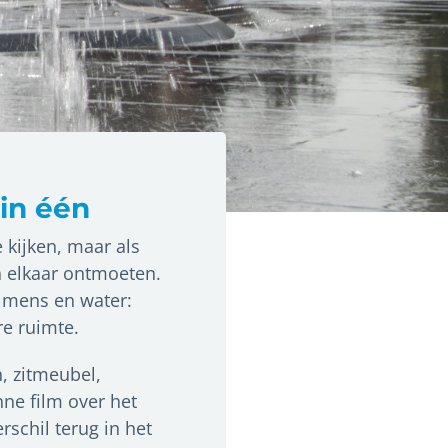
 in één
e kijken, maar als
 elkaar ontmoeten.
n mens en water:
re ruimte.
n, zitmeubel,
ne film over het
rschil terug in het