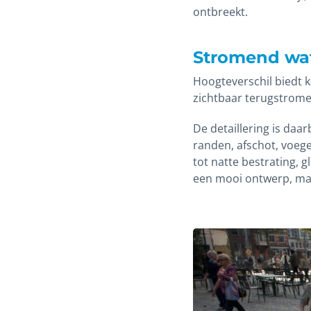
ontbreekt.
Stromend wat
Hoogteverschil biedt k
zichtbaar terugstromen
De detaillering is daa
randen, afschot, voeg
tot natte bestrating, 
een mooi ontwerp, maar