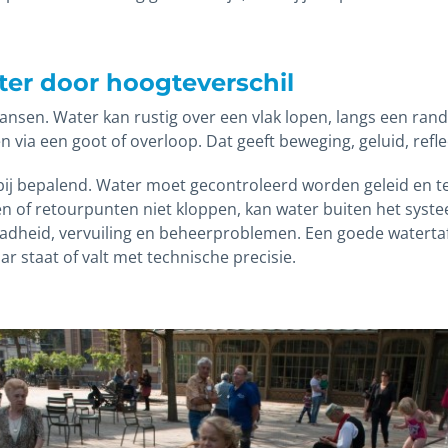
er door hoogteverschil
ansen. Water kan rustig over een vlak lopen, langs een rand
 via een goot of overloop. Dat geeft beweging, geluid, refle
rbij bepalend. Water moet gecontroleerd worden geleid en t
en of retourpunten niet kloppen, kan water buiten het syst
gladheid, vervuiling en beheerproblemen. Een goede waterta
 staat of valt met technische precisie.