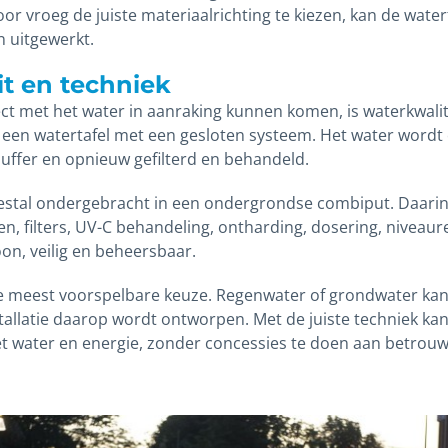
oor vroeg de juiste materiaalrichting te kiezen, kan de water
n uitgewerkt.
it en techniek
t met het water in aanraking kunnen komen, is waterkwalite
 een watertafel met een gesloten systeem. Het water word
buffer en opnieuw gefilterd en behandeld.
estal ondergebracht in een ondergrondse combiput. Daarin
, filters, UV-C behandeling, ontharding, dosering, niveaur
oon, veilig en beheersbaar.
de meest voorspelbare keuze. Regenwater of grondwater kan 
tallatie daarop wordt ontworpen. Met de juiste techniek kan
water en energie, zonder concessies te doen aan betrouw