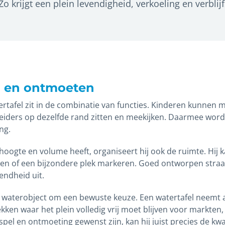
o krijgt een plein levendigheid, verkoeling en verblijf
en en ontmoeten
rtafel zit in de combinatie van functies. Kinderen kunnen m
leiders op dezelfde rand zitten en meekijken. Daarmee wordt
ng.
oogte en volume heeft, organiseert hij ook de ruimte. Hij k
en of een bijzondere plek markeren. Goed ontworpen straalt
endheid uit.
pe waterobject om een bewuste keuze. Een watertafel neemt al
kken waar het plein volledig vrij moet blijven voor markte
 spel en ontmoeting gewenst zijn, kan hij juist precies de kw