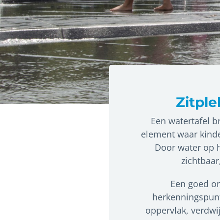
Zitple
Een watertafel br
element waar kind
Door water op h
zichtbaar
Een goed ont
herkenningspunt
oppervlak, verdwij