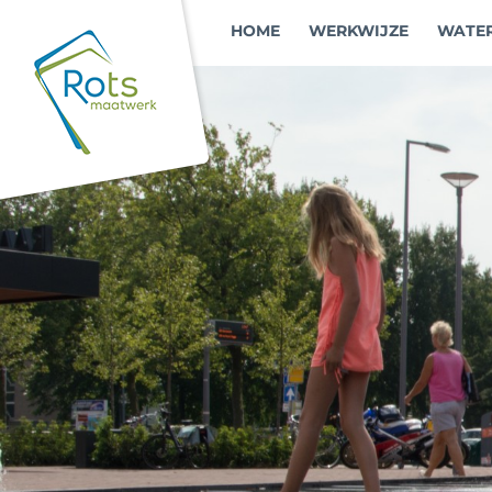
Ga
HOME
WERKWIJZE
WATER
naar
inhoud