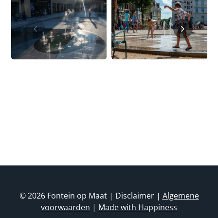
Watertrappen
Watertrappen
© 2026 Fontein op Maat | Disclaimer |
Algemene
voorwaarden
|
Made with Happiness