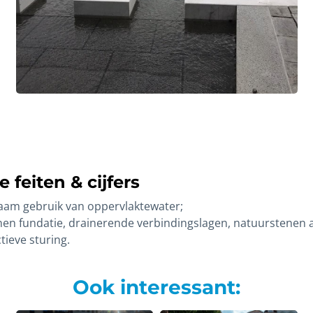
 feiten & cijfers
am gebruik van oppervlaktewater;
en fundatie, drainerende verbindingslagen, natuurstenen a
tieve sturing.
Ook interessant: