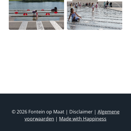
de
Dakpark Rotterdam
Waagplein Almelo
© 2026 Fontein op Maat | Disclaimer |
Algemene
voorwaarden
|
Made with Happiness