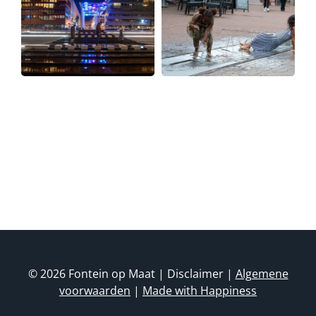
e
Klimaatstraat
Grotestraat
Apeldoorn
Nijverdal
© 2026 Fontein op Maat | Disclaimer |
Algemene
voorwaarden
|
Made with Happiness